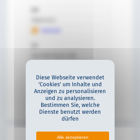
S10
Allgemeines
Download
S11
Datenblatt Bauart KRG
Download
Diese Webseite verwendet
S30
'Cookies' um Inhalte und
Anzeigen zu personalisieren
Datenblatt Flansche
und zu analysieren.
Download
Bestimmen Sie, welche
Dienste benutzt werden
dürfen
Alle akzeptieren