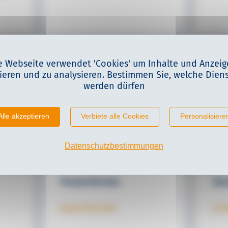
e Webseite verwendet 'Cookies' um Inhalte und Anzeig
ieren und zu analysieren. Bestimmen Sie, welche Dien
werden dürfen
Alle akzeptieren
Verbiete alle Cookies
Personalisiere
Datenschutzbestimmungen
PowerStroke
So
Bauart FSK, FSKP
ab S