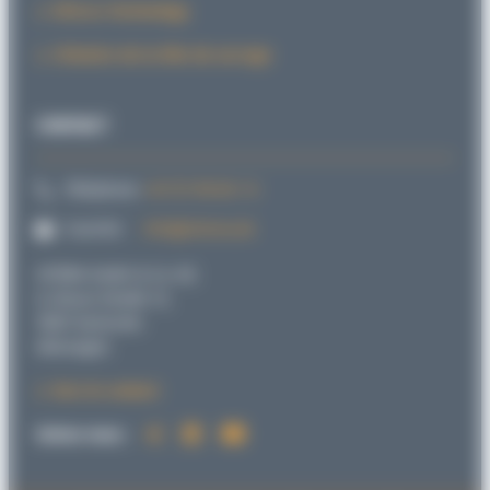
SiForce Technology
L’histoire de la tête de serrage
CONTACT
Téléphone:
+49 721 98 66 1-0
Courriel:
info@sitema.de
SITEMA GmbH & Co. KG
G.-Braun-Straße 13,
76187 Karlsruhe
Allemagne
Vers le contact
Suivez-nous :