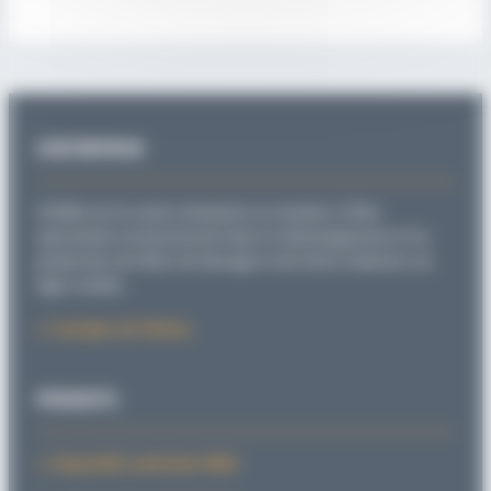
L’ENTREPRISE
SITEMA est la seule entreprise au monde à s’être
spécialisée exclusivement dans le développement et la
production de têtes de blocage et de freins linéaires sur
tiges rondes.
À propos de Sitema
PRODUITS
Dispositifs antichute PARA