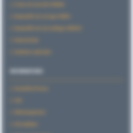
Freins de sécurité FRENAX
Dispositifs de serrage SERRA
Dispositifs de verrouillage VERROU
PowerStroke
Solutions spéciales
INFORMATIONS
Actualités/Presse
CAD
Téléchargement
Sid explique