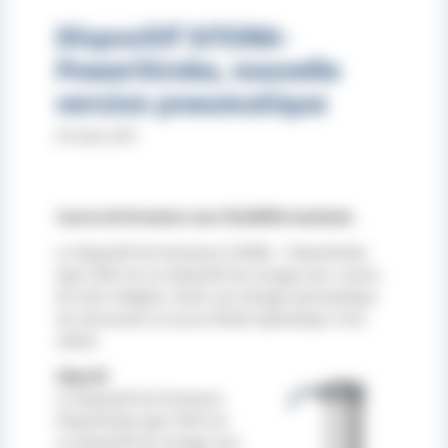
Dispositif SITEMA-
PowerStroke, nouvelle
version pneumatique
25 mars 2011
Course de fermeture avec flexibilité maximale.
Le dispositif de fermeture SITEMA – PowerStroke
type FSKP est un dispositif de serrage avec course
de vérin intégrée. Seule une énergie pneumatique
est nécessaire et aucun fluide hydraulique n’est
utilisé.
Objectif
Le dispositif de fermeture
PowerStroke type FSKP est
un dispositif de serrage avec