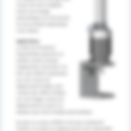
course de vérin intégrée.
Seule une énergie
pneumatique est nécessaire
et aucun fluide hydraulique
n’est utilisé.
Applications
La tête de fermeture
PowerStroke présente un
intérêt certain lorsque
l’application nécessite à la
fois, des efforts importants
sur une course de
déplacement faible, tout
comme des efforts faibles
sur une longue course de
déplacement et qu’on ne
dispose que d’une énergie pneumatique.
De plus, la course d’effort n’est pas seulement
limitée à la butée du déplacement mais disponible