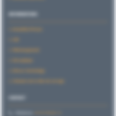
INFORMATIONS
Actualités/Presse
CAD
Téléchargement
Sid explique
SiForce Technology
L’histoire de la tête de serrage
CONTACT
Téléphone:
+49 721 98 66 1-0