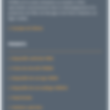
SITEMA est la seule entreprise au monde à s’être
spécialisée exclusivement dans le développement et la
production de têtes de blocage et de freins linéaires sur
tiges rondes.
À propos de Sitema
PRODUITS
Dispositifs antichute PARA
Freins de sécurité FRENAX
Dispositifs de serrage SERRA
Dispositifs de verrouillage VERROU
PowerStroke
Solutions spéciales