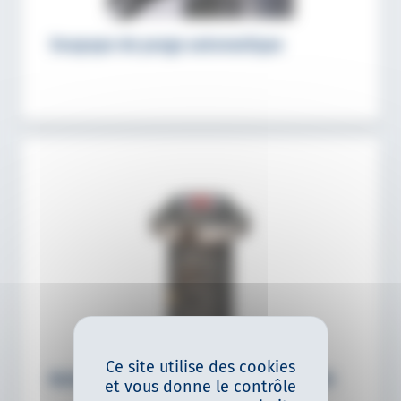
Soupape de purge automatique
Ce site utilise des cookies
Brides pour dispositifs antichute PARA
et vous donne le contrôle