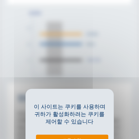
안전계수
이 사이트는 쿠키를 사용하며
귀하가 활성화하려는 쿠키를
SiForce Technology가 적용되고 당사가 승인한
SITEMA 클램핑 헤드(Safety Catcher 및 Safety Brake)
제어할 수 있습니다
에는 허용 하중이 적용됩니다. DGUV 인증 요건에 따르
면 이와 관련하여 최소 계수 2의 지지력이 보장되어야