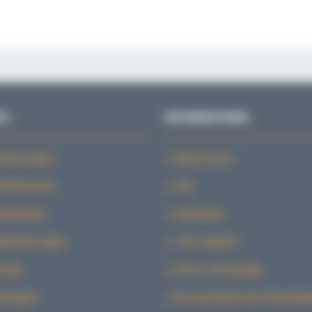
TE
INFORMATIONEN
sicherungen
News/Presse
heitsbremsen
CAD
lleinheiten
Downloads
nblockierungen
“SID” explains
troke
SiForce Technology
lösungen
Die Geschichte des Klemmkop