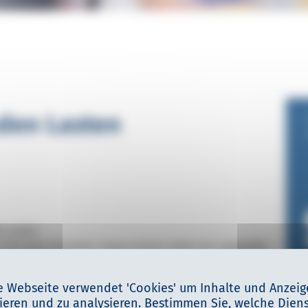
den Lasten
en Lasten
icht ohne Sicherheit. Lineare Achsen stellen bei ungewollter
g dar. Linearbremsen und Feststelleinheiten sind selbst unter
deale Komponente für die Sicherheit.
e Webseite verwendet 'Cookies' um Inhalte und Anzeig
ieren und zu analysieren. Bestimmen Sie, welche Dien