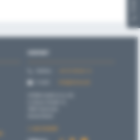
Kontakt
KONTAKT
Telefon:
+49 721 98 66 1-0
E-mail:
info@sitema.de
SITEMA GmbH & Co. KG
G.-Braun-Straße 13,
76187 Karlsruhe
Deutschland
zum Kontakt
fs