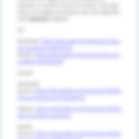
einfacher zu machen, sind sie ab heute in den App-
Stores von Google und Android unter den folgenden
Links
kostenlos
erhältlich:
iOS
Werkshalle:
https://apps.apple.com/de/app/sitema-
3d-maschinen/id1504221745
Maritim:
https://apps.apple.com/de/app/sitema-3d-
schiffbau/id1504264763
Android
Werkshalle
Deutsch:
https://play.google.com/store/apps/details
?id=com.sitema.maschinen&hl=de
Englisch:
https://play.google.com/store/apps/details
?id=com.sitema.maschinen
Maritim
Deutsch:
https://play.google.com/store/apps/details