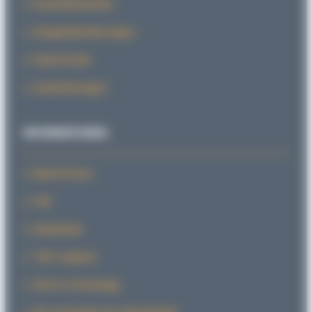
Feststelleinheiten
Stangenblockierungen
PowerStroke
Sonderlösungen
INFORMATIONEN
News/Presse
CAD
Downloads
“SID” explains
SiForce Technology