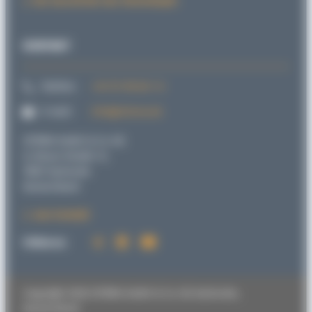
Die Geschichte des Klemmkopfs
KONTAKT
Telefon:
+49 721 98 66 1-0
E-mail:
info@sitema.de
SITEMA GmbH & Co. KG
G.-Braun-Straße 13,
76187 Karlsruhe
Deutschland
zum Kontakt
Follow us:
Copyright 2026 SITEMA GmbH & Co. KG Karlsruhe,
Deutschland