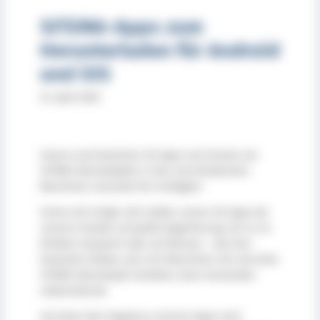
SITEMA-Apps zum
Herunterladen für Android
und iOS
23. April 2020
Unsere anschaulichen 3D-Apps zum Einsatz von
SITEMA-Klemmköpfen in den verschiedensten
Maschinen sind jetzt frei verfügbar!
Schon seit einiger Zeit stoßen unsere 3D-Apps bei
unseren Kunden auf große Begeisterung. Sei es im
direkten Gespräch oder auf Messen – das fast
hautnahe Erleben, wie sich Maschinen mit und ohne
SITEMA-Klemmkopf verhalten, lässt niemanden
unbeeindruckt.
Um Ihnen den Zugang zu unseren Apps noch