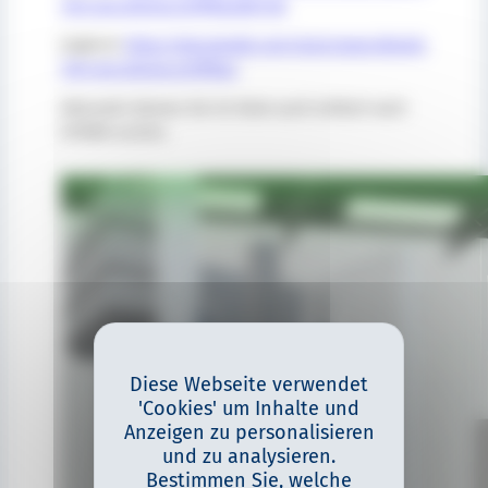
?id=com.sitema.schiffbau&hl=de
Englisch:
https://play.google.com/store/apps/details
?id=com.sitema.schiffbau
Alternativ können Sie im Store auch einfach nach
SITEMA suchen.
Diese Webseite verwendet
'Cookies' um Inhalte und
Anzeigen zu personalisieren
und zu analysieren.
Bestimmen Sie, welche