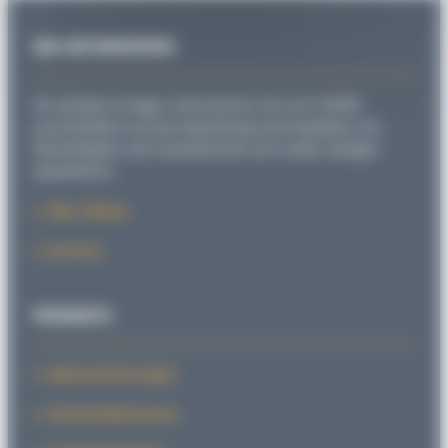
DAS UNTERNEHMEN
Als weltweit einziges Unternehmen hat sich SITEMA
ausschließlich auf die Entwicklung und Produktion von
Klemmköpfen und Linearbremsen auf runden Stangen
spezialisiert.
Über Sitema
Karriere
PRODUKTE
Absturzsicherungen
Sicherheitsbremsen