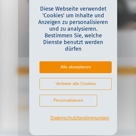
Diese Webseite verwendet
'Cookies' um Inhalte und
Anzeigen zu personalisieren
und zu analysieren.
Bestimmen Sie, welche
Dienste benutzt werden
dürfen
Alle akzeptieren
Verbiete alle Cookies
Personalisieren
zur Übersicht
Datenschutzbestimmungen