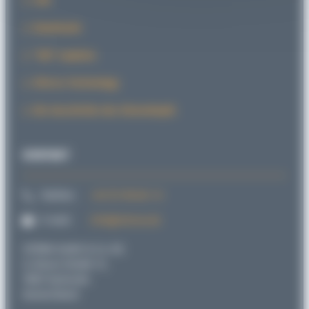
CAD
Downloads
“SID” explains
SiForce Technology
Die Geschichte des Klemmkopfs
KONTAKT
Telefon:
+49 721 98 66 1-0
E-mail:
info@sitema.de
SITEMA GmbH & Co. KG
G.-Braun-Straße 13,
76187 Karlsruhe
Deutschland