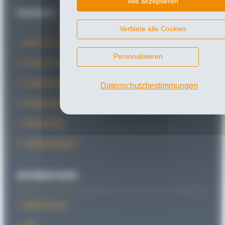
Alle akzeptieren
PRODUKTE
Verbiete alle Cookies
Absturzsicherungen
Personalisieren
Sicherheitsbremsen
Feststelleinheiten
Datenschutzbestimmungen
Stangenblockierungen
PowerStroke
Sonderlösungen
INFORMATIONEN
News/Presse