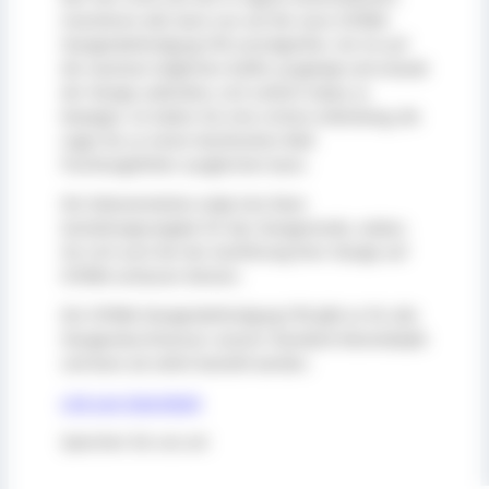
investieren will, kann nun auf die neue SITEMA-
Stangenbefestigung STB zurückgreifen. Sie ist auf
die maximal möglichen Kräfte ausgelegt und erlaubt
der Stange außerdem, sich seitlich etwas zu
bewegen. So haben Sie eine sichere Anbindung, die
sogar bis zu einem bestimmten Maß
Fluchtungsfehler ausgleichen kann.
Die Dokumentation zeigt eine klare
Gestaltungsvorgabe für das Stangenende, sodass
Sie sich auch bei der Ausführung Ihrer Stange auf
SITEMA verlassen können.
Die SITEMA-Stangenbefestigung STB gibt es für alle
Stangendurchmesser unserer Standard-Klemmköpfe
und kann ab sofort bestellt werden.
Link zum Datenblatt
Sprechen Sie uns an!