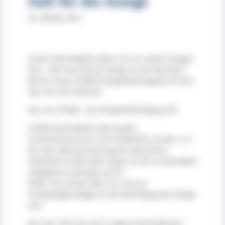
Halt für die Stange
30. Oktober 2019
Unsere Klemmköpfe halten sich an runden Stangen
fest – doch wie hält die Stange an der Maschine?
Mit der neuen SITEMA-Stangenbefestigung STB wird
dies nun viel einfacher.
Neu von SITEMA – die Stangenbefestigung STB
SITEMA-Klemmköpfe haben große
Sicherheitsreserven in der Haltekraft. So kann z. B.
bei einer Absturzsicherung die tatsächliche
Haltekraft 3,5 Mal höher liegen als die im Datenblatt
angegebene zulässige Last M.
Daher muss dieser Wert 3,5 x M auch
Auslegungsgrundlage für die Befestigung der Stange
sein.
Wer hier nicht viel Zeit in eigene Konstruktionen