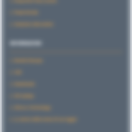
Dispositivi bloccastelo
PowerStroke
Soluzioni alternative
INFORMAZIONI
Novità/Stampa
CAD
Downloads
Sid spiega
SiForce Technology
La storia della testa di serraggio