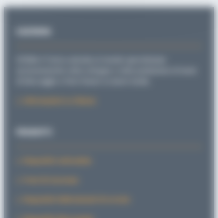
L’AZIENDA
SITEMA è l’unica azienda al mondo specializzata
esclusivamente nello sviluppo e nella produzione di teste
di bloccaggio e freni lineari su barre tonde.
Informazioni su Sitema
PRODOTTI
Dispositivi anticaduta
Freni di sicurezza
Dispositivi bidirezionali di arresto