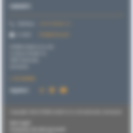
CONTATTI
Telefono:
+49 721 98 66 1-0
e-mail:
info@sitema.de
SITEMA GmbH & Co. KG
G.-Braun-Straße 13,
76187 Karlsruhe
Germania
Al contatto
Seguiteci:
Copyright 2026 SITEMA GmbH & Co. KG Karlsruhe, Germania
Note legali
Protezione dei dati personali