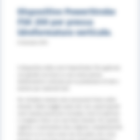
Dispositivo PowerStroke
FSK 200 per pressa
idroformatura verticale.
8 Gennaio 2014
Il dispositivo della serie PowerStroke FSK applicato
con grande successo su una nuova pressa
idroformatrice verticale per la produzione di tubi e
lamiere per materiali duri.
Per chiudere stampi sono necessarie forze molto
elevate. Nella maggior parte dei casi, questi grandi
semi stampi provocano un’ampia corsa di apertura
e vengono chiusi con una forza elevata. Per questa
ragione, si presentano due esigenze completamente
diverse su un unico asse: da una parte una corsa