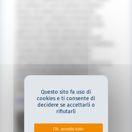
per realizzare la corsa di apertura di stampi e
attrezzi, non importa se meccanicamente,
idraulicamente o mediante servomotore. Dal
momento che questi elementi non devono più
applicare forze elevate, possono essere
dimensionati in modo proporzionalmente più
piccolo o essere realizzati in modo più semplificato.
Compatta ed economica, la nuova testa
rappresenta lo stato dell’arte di Sitema.
Nel seguente articolo pdf trova un esempio di una
applicazione per una pressa idro formatrice
verticale dove sono stati applicati con grande
successo due PowerStroke FSK 200 con forze di
chiusura di 400t .
Questo sito fa uso di
cookies e ti consente di
La Forza Innovativa Dell’Idroformatura
decidere se accettarli o
rifiutarli
Ok, accetta tutto