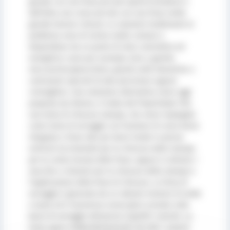
grande con una forza piccola (aprire/chiudere) e
dall’altra una corsa piccola con una forza molto
grande (tenere chiuso). Le soluzioni tradizionali al
problema sono di norma molto costose e
dispendiose da un punto di vista costruttivo ed
energetico: sono per esempio, leve a gomito
meccaniche/ginocchiere, grandi unità idrauliche o
costruzioni speciali di alta precisione oppure
cremagliere. Una soluzione alternativa viene oggi
proposta da Sitema: si tratta del PowerStoke FSK,
una testa di chiusura stampo, che viene impiegata
come testa di serraggio con funzione di corsa breve
integrata e forze alte per barre tonde in presse
verticali ed orizontali per la chiusura dello stampo
per la contro tenuta delle forze, oppure in attrezzi /
macchie a iniezioni per la chiusura dello stampo e
l’applicazione della forza di chiusura. La forza di
serraggio è generata da un robusto insieme di molle
a tazza ed è trasmessa senza gioco assiale sulla
barra di serraggio attraverso superfici coniche. La
testa opera indipendentemente da tutti i sistemi