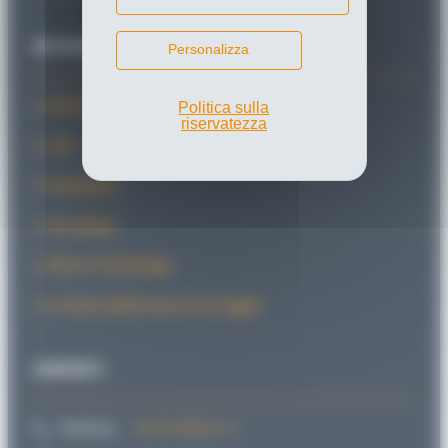
INFORMAZIONI
Personalizza
Novità/Stampa
Politica sulla
riservatezza
CAD
Downloads
Sid spiega
SiForce Technology
La storia della testa di serraggio
CONTATTI
Telefono:
+49 721 98 66 1-0