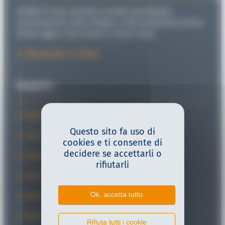
SITEMA è l’unica azienda al mondo specializzata
esclusivamente nello sviluppo e nella produzione di teste
di bloccaggio e freni lineari su barre tonde.
Informazioni su Sitema
PRODOTTI
Dispositivi anticaduta
Questo sito fa uso di
Freni di sicurezza
cookies e ti consente di
decidere se accettarli o
Dispositivi bidirezionali di arresto
rifiutarli
Dispositivi bloccastelo
Ok, accetta tutto
PowerStroke
Soluzioni alternative
Rifiuta tutti i cookie